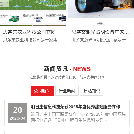
思茅某农业科技公司官网
思茅某激光照明设备厂家官网
思茅某农业科技公司是一家集农业技术研发、种子培育、智慧农业解决方案于一体的现代化···
思茅某激光照明设备厂家是一家专注于高端激光照明技术研发与生产的高新技术企业，产品···
新闻资讯 ·
NEWS
汇集最新最全的建站优化信息，与大家共同分享
公司新闻
行业新闻
建站知识
明日生信息科技荣获2025年度优秀建站服务商称号，AI赋能建站再获业界认可
20
近日，由中国互联网协会主办的"2025年度中国互联
2026-04
网行业评选"活动中，明日生信息科技凭···