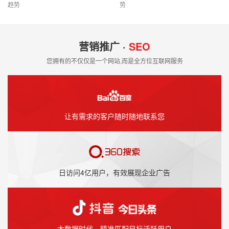
趋势
势
营销推广 ·
SEO
您拥有的不仅仅是一个网站,而是全方位互联网服务
让有需求的客户随时随地联系您
日访问4亿用户，有效展现企业广告
大数据时代，精准匹配目标活跃用户