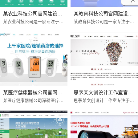
某农业科技公司官网建设项目
某教育科技公司官网建设项目
某农业科技公司是一家专注于智慧农业解决方案的企业，核心业务包括智能灌溉设备研发、···
某教育科技公司是一家专注于 K12 阶段在线教育产品研发的企业，核心业务包括智能备课系···
某医疗健康器械公司官网建设项目
思茅某文创设计工作室官网建设项目
某医疗健康器械公司深耕医疗设备领域 10 余年，核心产品涵盖临床诊断设备（如全自动生···
思茅某文创设计工作室专注于 “传统文化 + 现代设计” 融合创作，核心业务包括文创产品···