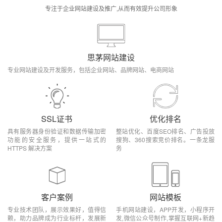
专注于企业网站建设及推广,从而有效提升公司形象
思茅网站建设
专业网站建设及开发服务，包括企业网站、品牌网站、电商网站
SSL证书
优化排名
具有服务器身份验证和数据传输加密
整站优化、百度SEO排名、广告投放
功能的安全服务，提供一站式的
搜狗、360搜索竞价排名。一条龙服
HTTPS 解决方案
务
客户案例
网站模板
专业技术团队，展示效果好，值得信
手机网站建设，APP开发，小程序开
赖，助力品牌成为行业标杆，发展新
发,微信公众号制作,掌握互联网+新趋