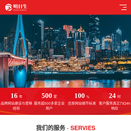
16
500
100
24
年
家
%
时
品牌网站建设与营销
服务超500多家企业
还原网站细节标准
客户服务真正7X24h
经验
用户
响应
我们的服务 ·
SERVIES