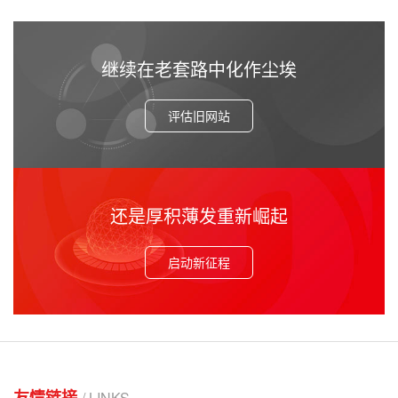
继续在老套路中化作尘埃
评估旧网站
还是厚积薄发重新崛起
启动新征程
友情链接
/ LINKS