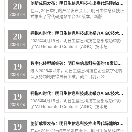
创新成果发布：明日生信息科技推出零代码建站2.0平台
20
在4月20日举行的产品发布会上，明日生信息科技正
2026-04
式推出了零代码建站平台2.0版本。新版···
拥抱AI时代：明日生信息科技成功举办AIGC技术交流大会
20
2025年4月15日，明日生信息科技在总部成功举办
2026-04
了"AI Generated Content（AIGC）技术与···
数字化转型新突破：明日生信息科技签约10家知名企业客户
19
进入2025年以来，明日生信息科技在企业数字化转
2026-04
型服务领域取得显著突破。截至目前，公···
拥抱AI时代：明日生信息科技成功举办AIGC技术交流大会
19
2025年4月15日，明日生信息科技在总部成功举办
2026-04
了"AI Generated Content（AIGC）技术与···
创新成果发布：明日生信息科技推出零代码建站2.0平台
19
在4月20日举行的产品发布会上，明日生信息科技正