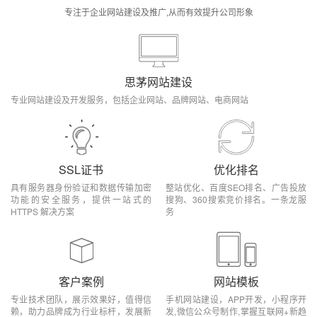
专注于企业网站建设及推广,从而有效提升公司形象
思茅网站建设
专业网站建设及开发服务，包括企业网站、品牌网站、电商网站
SSL证书
优化排名
具有服务器身份验证和数据传输加密
整站优化、百度SEO排名、广告投放
功能的安全服务，提供一站式的
搜狗、360搜索竞价排名。一条龙服
HTTPS 解决方案
务
客户案例
网站模板
专业技术团队，展示效果好，值得信
手机网站建设，APP开发，小程序开
赖，助力品牌成为行业标杆，发展新
发,微信公众号制作,掌握互联网+新趋