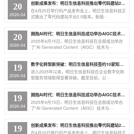
创新成果发布：明日生信息科技推出零代码建站2.0平台
20
在4月20日举行的产品发布会上，明日生信息科技正
2026-04
式推出了零代码建站平台2.0版本。新版···
拥抱AI时代：明日生信息科技成功举办AIGC技术交流大会
20
2025年4月15日，明日生信息科技在总部成功举办
2026-04
了"AI Generated Content（AIGC）技术与···
数字化转型新突破：明日生信息科技签约10家知名企业客户
19
进入2025年以来，明日生信息科技在企业数字化转
2026-04
型服务领域取得显著突破。截至目前，公···
拥抱AI时代：明日生信息科技成功举办AIGC技术交流大会
19
2025年4月15日，明日生信息科技在总部成功举办
2026-04
了"AI Generated Content（AIGC）技术与···
创新成果发布：明日生信息科技推出零代码建站2.0平台
19
在4月20日举行的产品发布会上，明日生信息科技正