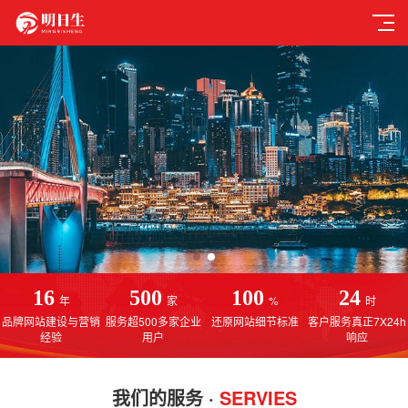
16
500
100
24
年
家
%
时
品牌网站建设与营销
服务超500多家企业
还原网站细节标准
客户服务真正7X24h
经验
用户
响应
我们的服务 ·
SERVIES