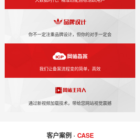
你不一定注重品牌设计，但你的对手一定会
我们让备案流程变的简单，高效
通过新视频加载技术，带给您网站视觉震撼
客户案例 ·
CASE