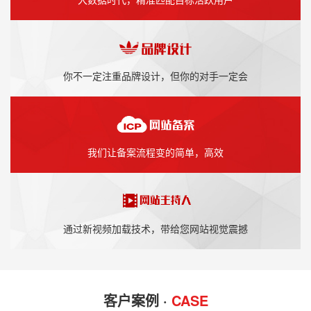
你不一定注重品牌设计，但你的对手一定会
我们让备案流程变的简单，高效
通过新视频加载技术，带给您网站视觉震撼
客户案例 ·
CASE