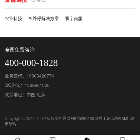
农业科技
AI外呼解决方案
寰宇商服
全国免费咨询
400-000-1828
业务咨询：19903420774
QQ咨询：1369901006
联系地址：中国·思茅
Copyright © 2025 明日生版权所有
晋ICP备2025055313号-1
站点地图XML
城
市分站