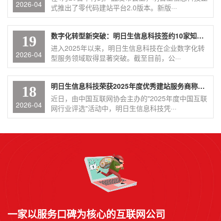
2026-04
式推出了零代码建站平台2.0版本。新版···
数字化转型新突破：明日生信息科技签约10家知名企业客户
19
进入2025年以来，明日生信息科技在企业数字化转
2026-04
型服务领域取得显著突破。截至目前，公···
明日生信息科技荣获2025年度优秀建站服务商称号，AI赋能建站再获业界认可
18
近日，由中国互联网协会主办的"2025年度中国互联
2026-04
网行业评选"活动中，明日生信息科技凭···
一家以服务口碑为核心的互联网公司