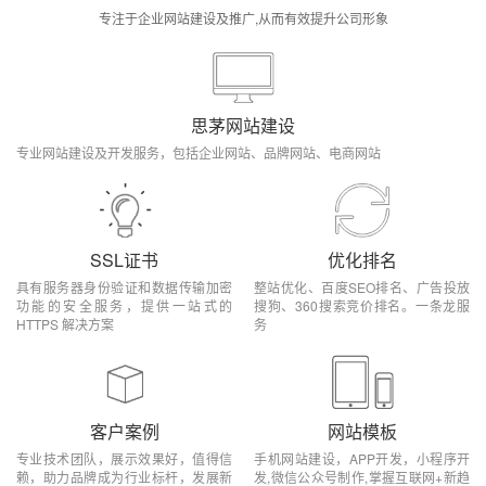
专注于企业网站建设及推广,从而有效提升公司形象
思茅网站建设
专业网站建设及开发服务，包括企业网站、品牌网站、电商网站
SSL证书
优化排名
具有服务器身份验证和数据传输加密
整站优化、百度SEO排名、广告投放
功能的安全服务，提供一站式的
搜狗、360搜索竞价排名。一条龙服
HTTPS 解决方案
务
客户案例
网站模板
专业技术团队，展示效果好，值得信
手机网站建设，APP开发，小程序开
赖，助力品牌成为行业标杆，发展新
发,微信公众号制作,掌握互联网+新趋