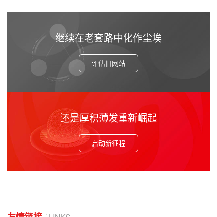
继续在老套路中化作尘埃
评估旧网站
还是厚积薄发重新崛起
启动新征程
友情链接
/ LINKS