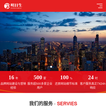
16
500
100
24
年
家
%
时
品牌网站建设与营销
服务超500多家企业
还原网站细节标准
客户服务真正7X24h
经验
用户
响应
我们的服务 ·
SERVIES