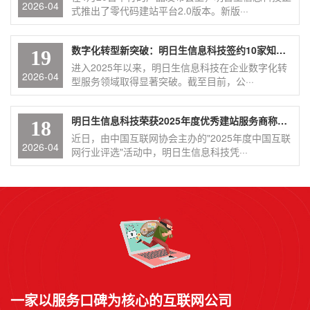
2026-04
式推出了零代码建站平台2.0版本。新版···
数字化转型新突破：明日生信息科技签约10家知名企业客户
19
进入2025年以来，明日生信息科技在企业数字化转
2026-04
型服务领域取得显著突破。截至目前，公···
明日生信息科技荣获2025年度优秀建站服务商称号，AI赋能建站再获业界认可
18
近日，由中国互联网协会主办的"2025年度中国互联
2026-04
网行业评选"活动中，明日生信息科技凭···
一家以服务口碑为核心的互联网公司