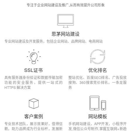
专注于企业网站建设及推广,从而有效提升公司形象
思茅网站建设
专业网站建设及开发服务，包括企业网站、品牌网站、电商网站
SSL证书
优化排名
具有服务器身份验证和数据传输加密
整站优化、百度SEO排名、广告投放
功能的安全服务，提供一站式的
搜狗、360搜索竞价排名。一条龙服
HTTPS 解决方案
务
客户案例
网站模板
专业技术团队，展示效果好，值得信
手机网站建设，APP开发，小程序开
赖，助力品牌成为行业标杆，发展新
发,微信公众号制作,掌握互联网+新趋