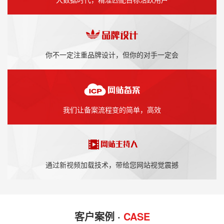
你不一定注重品牌设计，但你的对手一定会
我们让备案流程变的简单，高效
通过新视频加载技术，带给您网站视觉震撼
客户案例 ·
CASE